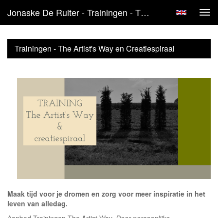
Jonaske De Ruiter - Trainingen - The Artist's Way En Creatiespiraal
Tog
navi
Trainingen - The Artist's Way en Creatiespiraal
Maak tijd voor je dromen en zorg voor meer inspiratie in het
leven van alledag.