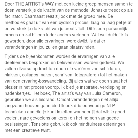
Door THE ARTIST’s WAY met een kleine groep mensen samen te
doen versterk je de kracht van de methode. Jonaske treedt op als
facilitator. Daarnaast reist zij ook met de groep mee. De
methodiek gaat uit van een cyclisch proces, laag na laag pel je af
en versterk je de kracht van je creativiteit. Dit is een persoonlijk
proces en zal bij een ieder anders verlopen. Wat wel duidelijk is
geworden, door alle ervaringen wereldwijd, is dat er
veranderingen in jou zullen gaan plaatsvinden.
Tijdens de bijeenkomsten worden de ervaringen van alle
deelnemers besproken en belevenissen worden gedeeld. We
zullen diverse opdrachten doen die variëren van schilderen,
plakken, collages maken, schrijven, fotograferen tot het maken
van een ervaring-boswandeling. Bij alles wat we doen staat het
plezier in het proces voorop. Ik bied je inspiratie, verdieping en
nadenkertjes. Het boek, The artist’s way van Julia Cameron,
gebruiken we als leidraad. Omdat veranderingen niet altijd
langzaam hoeven gaan bied ik ook drie eenvoudige NLP
technieken aan die je kunt inzetten wanneer jij dat wil: je goed
voelen, nare gevoelens omkeren en het nemen van goede
beslissingen. Tenslotte gebruik ik ook mindfulness oefeningen
met een creatieve twist.