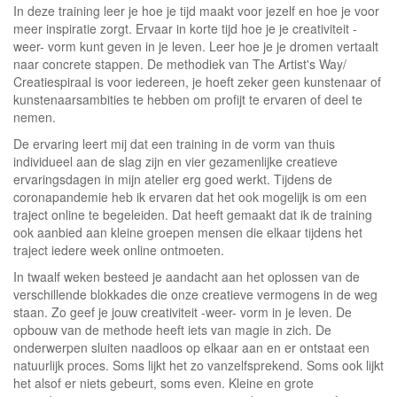
In deze training leer je hoe je tijd maakt voor jezelf en hoe je voor
meer inspiratie zorgt. Ervaar in korte tijd hoe je je creativiteit -
weer- vorm kunt geven in je leven. Leer hoe je je dromen vertaalt
naar concrete stappen. De methodiek van The Artist's Way/
Creatiespiraal is voor iedereen, je hoeft zeker geen kunstenaar of
kunstenaarsambities te hebben om profijt te ervaren of deel te
nemen.
De ervaring leert mij dat een training in de vorm van thuis
individueel aan de slag zijn en vier gezamenlijke creatieve
ervaringsdagen in mijn atelier erg goed werkt. Tijdens de
coronapandemie heb ik ervaren dat het ook mogelijk is om een
traject online te begeleiden. Dat heeft gemaakt dat ik de training
ook aanbied aan kleine groepen mensen die elkaar tijdens het
traject iedere week online ontmoeten.
In twaalf weken besteed je aandacht aan het oplossen van de
verschillende blokkades die onze creatieve vermogens in de weg
staan. Zo geef je jouw creativiteit -weer- vorm in je leven. De
opbouw van de methode heeft iets van magie in zich. De
onderwerpen sluiten naadloos op elkaar aan en er ontstaat een
natuurlijk proces. Soms lijkt het zo vanzelfsprekend. Soms ook lijkt
het alsof er niets gebeurt, soms even. Kleine en grote