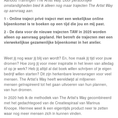
Aanbod Trainingen The Artist Way.
Door persoonlijke
omstandigheden bied ik alleen nog maar trajecten The Artist Way
op aanvraag aan.
1 - Online traject privé traject met een wekelijkse online
bijeenkomst is te boeken op een tijd die jou en mij past.
2 - De data voor de nieuwe trajecten TAW in 2025 worden
alleen op aanvraag gepland. Het betreft de trajecten met een
vierwekelijkse gezamenlijke bijeenkomst in het atelier.
Weet jij nog waar jij blij van wordt? En, hoe maak jij tijd voor jouw
dromen? Hoe zorg jij voor meer inspiratie in het leven van alledag
of op je werk? Heb jij altijd al dat boek willen schrijven of je eigen
bedrijf willen starten? Dit zijn herkenbare levensvragen voor veel
mensen. The Artist’s Way heeft wereldwijd al miljoenen
mensen geïnspireerd tot het gaan uitvoeren van hun plannen,
van hun dromen.
In 2020 heb ik de methodiek van The Artist's Way gecombineerd
met het gedachtegoed van de Creatiespiraal van Marinus
Knoope. Hiermee weet ik een eigentijds product neer te zetten
waar nog meer mensen zich in kunnen vinden.