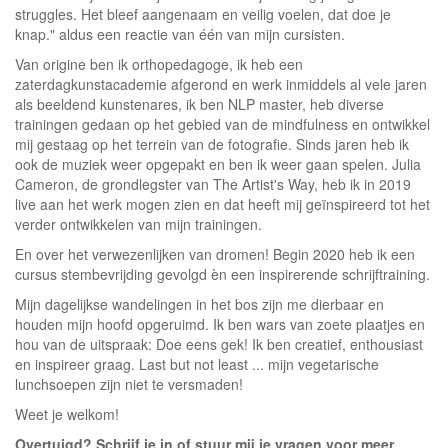
struggles. Het bleef aangenaam en veilig voelen, dat doe je
knap." aldus een reactie van één van mijn cursisten.
Van origine ben ik orthopedagoge, ik heb een
zaterdagkunstacademie afgerond en werk inmiddels al vele jaren
als beeldend kunstenares, ik ben NLP master, heb diverse
trainingen gedaan op het gebied van de mindfulness en ontwikkel
mij gestaag op het terrein van de fotografie. Sinds jaren heb ik
ook de muziek weer opgepakt en ben ik weer gaan spelen. Julia
Cameron, de grondlegster van The Artist's Way, heb ik in 2019
live aan het werk mogen zien en dat heeft mij geïnspireerd tot het
verder ontwikkelen van mijn trainingen.
En over het verwezenlijken van dromen! Begin 2020 heb ik een
cursus stembevrijding gevolgd èn een inspirerende schrijftraining.
Mijn dagelijkse wandelingen in het bos zijn me dierbaar en
houden mijn hoofd opgeruimd. Ik ben wars van zoete plaatjes en
hou van de uitspraak: Doe eens gek! Ik ben creatief, enthousiast
en inspireer graag. Last but not least ... mijn vegetarische
lunchsoepen zijn niet te versmaden!
Weet je welkom!
Overtuigd? Schrijf je in of stuur mij je vragen voor meer