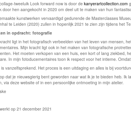
 collage-tweeluik Look forward now is door de
kanyerartcollection.com
ok door hen aangekocht in 2020 om deel uit te maken van hun fantastisc
emaakte kunstwerken vervaardigd gedurende de Masterclasses Museum
hal te Leiden (2020) zullen in hopenlijk 2021 te zien zijn tijdens het Tex
en in opdracht: fotografie
kracht ligt in het fotografisch verbeelden van het leven van mensen, h
entaires. Mijn kracht ligt ook in het maken van fotografische protrett
nten. Het moeten verkopen van een huis, een kort of lang ziekbed, 
are. In mijn fotoducementaires toon ik respect voor het intieme. Omdat 
 is vanzelfsprekend. Het proces is een uitdaging en alles is bij voortd
op dat je nieuwsgierig bent geworden naar wat ik je te bieden heb. Ik l
, via deze website of in een persoonlijke ontmoeting in mijn atelier.
ske
ewerkt op 21 december 2021