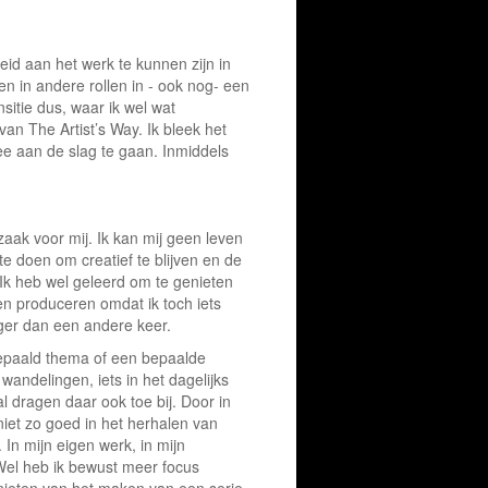
eid aan het werk te kunnen zijn in
en in andere rollen in - ook nog- een
sitie dus, waar ik wel wat
an The Artist’s Way. Ik bleek het
ee aan de slag te gaan. Inmiddels
zaak voor mij. Ik kan mij geen leven
te doen om creatief te blijven en de
. Ik heb wel geleerd om te genieten
len produceren omdat ik toch iets
ger dan een andere keer.
epaald thema of een bepaalde
wandelingen, iets in het dagelijks
al dragen daar ook toe bij. Door in
n niet zo goed in het herhalen van
 In mijn eigen werk, in mijn
 Wel heb ik bewust meer focus
enieten van het maken van een serie