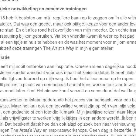
stieke ontwikkeling en creaiteve trainingen
15 heb ik besloten om mijn reguliere baan op te zeggen om in alle vrijh
atelier. Dat was een goede, maar ook pittige, keuze voor een ander lev
e stad. En dit alles rond het overlijden van mijn moeder. Een echte tran
steuning bij kon gebruiken. Via een vriendin kwam ik weer op het pad v
 al een tijdje in huis te hebben en dit was het moment voor mij om erm
ik zelf deze trainingen The Artist’s Way in mijn eigen atelier.
ratie
eeft mij nooit ontbroken aan inspiratie. Creëren is een dagelijkse nood
tellen zonder aandacht voor ook maar het kleinste detail. Ik hoef niets 
ratie ligt voortdurend op mijn weg. Ik hoef het alleen maar op te rapen
it proces in plaats van een bepaald aantal kunstwerken per jaar te wil
ws moet laten zien! Het nieuwe komt vanzelf en soms duurt dat wat lan
 kunstwerken ontstaan gedurende het proces van aandacht voor een b
ijze. Maar het kan ook een toevallige vondst zijn op één van mijn vele 
, een gedachte of een foto die ik maak. Mijn jaarlijkse reizen naar Nep
 als vrijwilligster te werken krijg ik kijkjes in een andere wereld. Ik be
lf. Dat betekent dat ik hoe dan ook altijd op zoek ben naar vernieuwing.
ningen The Artist’s Way en inspiratieworkshops. Geen dag is hetzelfde.
racht door het conceptueel bezig zijn met mijn fotografie. Ik kan nu g