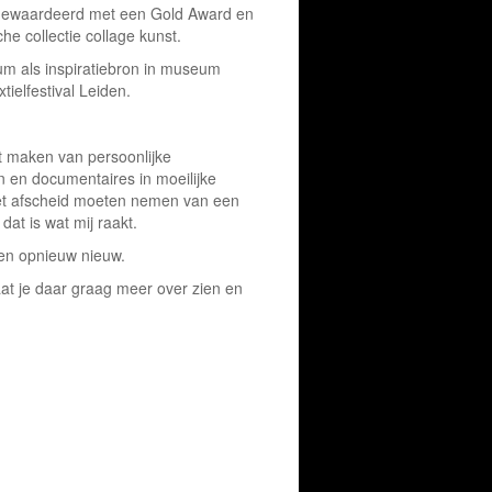
gewaardeerd met een Gold Award en
he collectie collage kunst.
 als inspiratiebron in museum
tielfestival Leiden.
et maken van persoonlijke
en en documentaires in moeilijke
het afscheid moeten nemen van een
dat is wat mij raakt.
uren opnieuw nieuw.
aat je daar graag meer over zien en