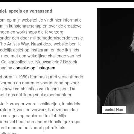
tief, speels en verrassend
m op mijn website! Je vindt hier informatie
 mijn kunstenaarschap en over de creatieve
ingen en workshops die ik verzorg,
onder een door mij gemoderniseerde versie
The Artist's Way. Naast deze website ben ik
edelijk actief op Instagram en doe ik sinds
 mee met een wekelijkse challenge van het
s Collagecollective. Nieuwsgierig? Bezoek
 pagina
Jonaske op instagram
geboren in 1959) ben bezig met verschillende
tvormen en daarmee voortdurend op zoek
 nieuwe combinaties van technieken. Dat
ent dus dat ik erg veel experimenteer.
e ik vroeger vooral schilderijen, inmiddels
rafeer ik veel en verwerk ik deze beelden
tret
portret Han
n collages op papier en textiel. Mijn
ldersezel heeft een andere functie gekregen
ordt momenteel vooral gebruikt als
ratiewand.