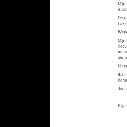
Mijn
is o
De g
Laken
Werk
Mijn 
docum
mome
dierb
Niets
Ik ho
horen
Jona
Bijg