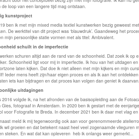
n de loop van een langere tijd mag ontstaan.
ig kunstproject
019 ben ik met mijn mixed media textiel kunstwerken bezig geweest met
ken. De werktitel van dit project was ‘blauwdruk’. Gaandeweg het proces 
 mijn persoonlijke statie vormen met als titel: Ambivalent.
onheid schuilt in de imperfectie
 werken schuren altijd aan de rand van de schoonheid. Dat zoek ik op
jker. Schoonheid ligt voor mij in imperfectie. Ik hou van het uitdagen
rtzone laten kijken. Dat doe ik niet alleen met mijn kijkers en mijn cur
lf! Ieder mens heeft zijn/haar eigen proces en als ik aan het ontdekke
sten iets kan bijdragen en dat proces kan volgen dan geniet ik daarvan
oonlijke uitdagingen
 2016 volgde ik, na het afronden van de basisopleiding aan de Fotoacad
 Gies, fotograaf in Amsterdam. In 2020 ben ik gestart met de eenjarige
ol voor Fotografie te Breda. In december 2021 ben ik daar met vlag e
naast meld ik mij tegenwoordig ook aan voor gerenommeerde atelierr
Ik wil groeien en dat betekent naast heel veel zogenaamde vlieguren ma
en steken. En wat dat kan opleveren heb ik onlangs weer gemerkt...