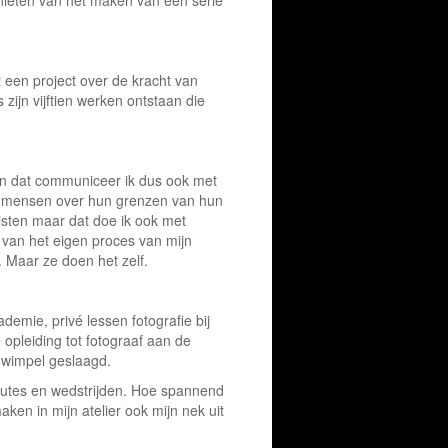
 een project over de kracht van
zijn vijftien werken ontstaan die
 en dat communiceer ik dus ook met
 en mensen over hun grenzen van hun
sisten maar dat doe ik ook met
n van het eigen proces van mijn
. Maar ze doen het zelf.
emie, privé lessen fotografie bij
 opleiding tot fotograaf aan de
n wimpel geslaagd.
outes en wedstrijden. Hoe spannend
ken in mijn atelier ook mijn nek uit