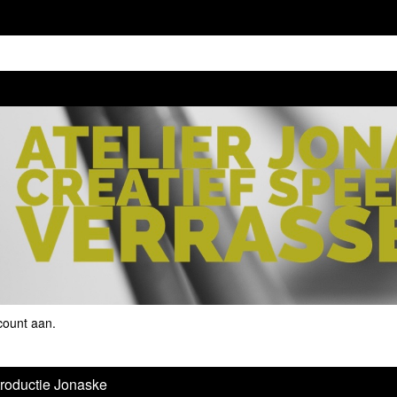
count aan
.
troductie Jonaske