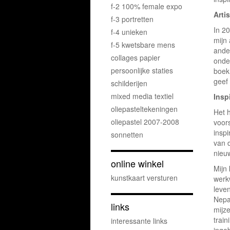
f-2 100% female expo
Arti
f-3 portretten
In 20
f-4 unieken
mijn 
f-5 kwetsbare mens
ander
collages papier
onder
persoonlijke staties
boek
geef 
schilderijen
mixed media textiel
Inspi
oliepasteltekeningen
Het h
oliepastel 2007-2008
voors
inspi
sonnetten
van d
nieu
online winkel
Mijn
kunstkaart versturen
werkw
leven
Nepal
links
mijze
trai
interessante links
ingeb