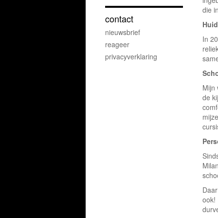
die i
contact
Huid
nieuwsbrief
In 2
reageer
relie
privacyverklaring
samen
Scho
Mijn
de ki
comfo
mijze
cursi
Pers
Sinds
Milan
scho
Daar
ook! 
durv