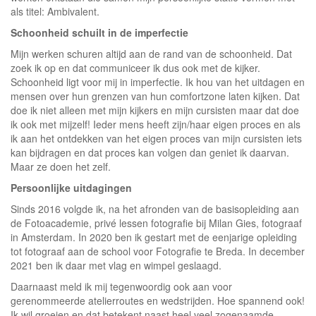
als titel: Ambivalent.
Schoonheid schuilt in de imperfectie
Mijn werken schuren altijd aan de rand van de schoonheid. Dat
zoek ik op en dat communiceer ik dus ook met de kijker.
Schoonheid ligt voor mij in imperfectie. Ik hou van het uitdagen en
mensen over hun grenzen van hun comfortzone laten kijken. Dat
doe ik niet alleen met mijn kijkers en mijn cursisten maar dat doe
ik ook met mijzelf! Ieder mens heeft zijn/haar eigen proces en als
ik aan het ontdekken van het eigen proces van mijn cursisten iets
kan bijdragen en dat proces kan volgen dan geniet ik daarvan.
Maar ze doen het zelf.
Persoonlijke uitdagingen
Sinds 2016 volgde ik, na het afronden van de basisopleiding aan
de Fotoacademie, privé lessen fotografie bij Milan Gies, fotograaf
in Amsterdam. In 2020 ben ik gestart met de eenjarige opleiding
tot fotograaf aan de school voor Fotografie te Breda. In december
2021 ben ik daar met vlag en wimpel geslaagd.
Daarnaast meld ik mij tegenwoordig ook aan voor
gerenommeerde atelierroutes en wedstrijden. Hoe spannend ook!
Ik wil groeien en dat betekent naast heel veel zogenaamde