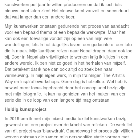
kunstwerken per jaar te willen produceren omdat ik toch iets
nieuws moet laten zien! Het nieuwe komt vanzelf en soms duurt
dat wat langer dan een andere keer.
Mijn kunstwerken ontstaan gedurende het proces van aandacht
voor een bepaald thema of een bepaalde werkwijze. Maar het
kan ook een toevallige vondst zijn op één van mijn vele
wandelingen, iets in het dagelijks leven, een gedachte of een foto
die ik maak. Mijn jaarlijkse reizen naar Nepal dragen daar ook toe
bij. Door in Nepal als vrijwilligster te werken krijg ik kijkjes in een
andere wereld. Ik ben niet zo goed in het herhalen van mijzelf.
Dat betekent dat ik hoe dan ook altijd op zoek ben naar
vernieuwing. In mijn eigen werk, in mijn trainingen The Artist’s
Way en inspiratieworkshops. Geen dag is hetzelfde. Wel heb ik
bewust meer focus ingebracht door het conceptueel bezig zijn
met mijn fotografie. Ik kan nu genieten van het maken van een
serie die in de loop van een langere tijd mag ontstaan.
Huidig kunstproject
In 2019 ben ik met mijn mixed media textiel kunstwerken bezig
geweest met een project over de kracht van relieken. De werktitel
van dit project was ‘blauwdruk’. Gaandeweg het proces zijn vijftien
werken ontstaan die samen mijn persoonlijke statie vormen met