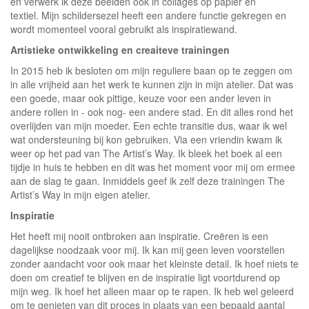
en verwerk ik deze beelden ook in collages op papier en
textiel. Mijn schildersezel heeft een andere functie gekregen en
wordt momenteel vooral gebruikt als inspiratiewand.
Artistieke ontwikkeling en creaiteve trainingen
In 2015 heb ik besloten om mijn reguliere baan op te zeggen om
in alle vrijheid aan het werk te kunnen zijn in mijn atelier. Dat was
een goede, maar ook pittige, keuze voor een ander leven in
andere rollen in - ook nog- een andere stad. En dit alles rond het
overlijden van mijn moeder. Een echte transitie dus, waar ik wel
wat ondersteuning bij kon gebruiken. Via een vriendin kwam ik
weer op het pad van The Artist’s Way. Ik bleek het boek al een
tijdje in huis te hebben en dit was het moment voor mij om ermee
aan de slag te gaan. Inmiddels geef ik zelf deze trainingen The
Artist’s Way in mijn eigen atelier.
Inspiratie
Het heeft mij nooit ontbroken aan inspiratie. Creëren is een
dagelijkse noodzaak voor mij. Ik kan mij geen leven voorstellen
zonder aandacht voor ook maar het kleinste detail. Ik hoef niets te
doen om creatief te blijven en de inspiratie ligt voortdurend op
mijn weg. Ik hoef het alleen maar op te rapen. Ik heb wel geleerd
om te genieten van dit proces in plaats van een bepaald aantal