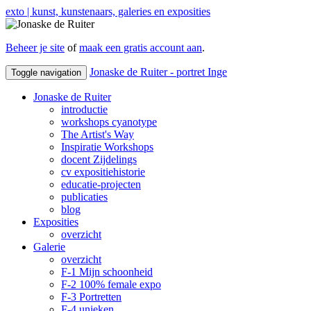
exto | kunst, kunstenaars, galeries en exposities
Beheer je site
of
maak een gratis account aan
.
Jonaske de Ruiter - portret Inge
Toggle navigation
Jonaske de Ruiter
introductie
workshops cyanotype
The Artist's Way
Inspiratie Workshops
docent Zijdelings
cv expositiehistorie
educatie-projecten
publicaties
blog
Exposities
overzicht
Galerie
overzicht
F-1 Mijn schoonheid
F-2 100% female expo
F-3 Portretten
F-4 unieken