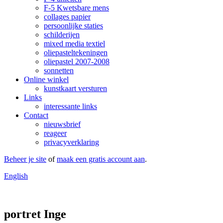
F-5 Kwetsbare mens
collages papier
persoonlijke staties
schilderijen
mixed media textiel
oliepasteltekeningen
oliepastel 2007-2008
sonnetten
Online winkel
kunstkaart versturen
Links
interessante links
Contact
nieuwsbrief
reageer
privacyverklaring
Beheer je site
of
maak een gratis account aan
.
English
portret Inge