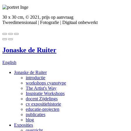
30 x 30 cm, © 2021, prijs op aanvraag
Tweedimensionaal | Fotografie | Digitaal onbewerkt
Jonaske de Ruiter
English
Jonaske de Ruiter
introductie
workshops cyanotype
The Artist's Way
Inspiratie Workshops
docent Zijdelings
cv expositiehistorie
educatie-projecten
publicaties
blog
Exposities
overzicht