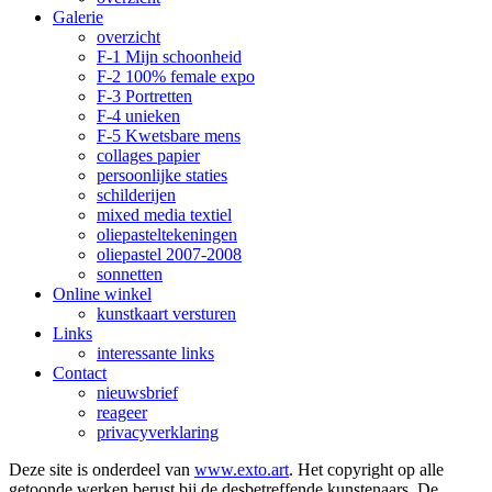
Galerie
overzicht
F-1 Mijn schoonheid
F-2 100% female expo
F-3 Portretten
F-4 unieken
F-5 Kwetsbare mens
collages papier
persoonlijke staties
schilderijen
mixed media textiel
oliepasteltekeningen
oliepastel 2007-2008
sonnetten
Online winkel
kunstkaart versturen
Links
interessante links
Contact
nieuwsbrief
reageer
privacyverklaring
Deze site is onderdeel van
www.exto.art
. Het copyright op alle
getoonde werken berust bij de desbetreffende kunstenaars. De