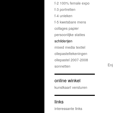
f-2 100% female expo
f-3 portretten
f-4 unieken
f-5 kwetsbare mens
collages papier
persoonlijke staties
schilderijen
mixed media textiel
oliepasteltekeningen
oliepastel 2007-2008
Enj
sonnetten
online winkel
kunstkaart versturen
links
interessante links