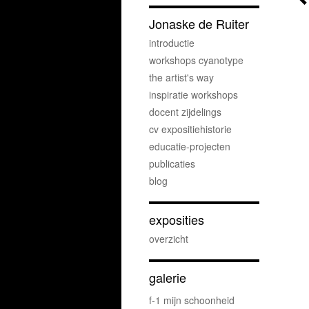
Jonaske de Ruiter
introductie
workshops cyanotype
the artist's way
inspiratie workshops
docent zijdelings
cv expositiehistorie
educatie-projecten
publicaties
blog
exposities
overzicht
galerie
f-1 mijn schoonheid