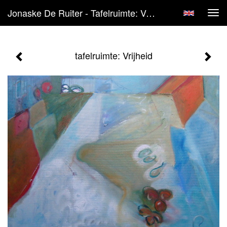
Jonaske De Ruiter - Tafelruimte: Vrijheid
Tog
navi
tafelruimte: Vrijheid