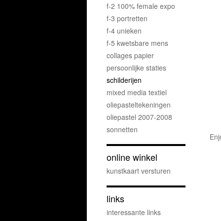
f-2 100% female expo
f-3 portretten
f-4 unieken
f-5 kwetsbare mens
collages papier
persoonlijke staties
schilderijen
mixed media textiel
oliepasteltekeningen
oliepastel 2007-2008
sonnetten
Enj
online winkel
kunstkaart versturen
links
interessante links