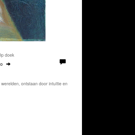
 Op doek
to
e werelden, ontstaan door intuïtie en