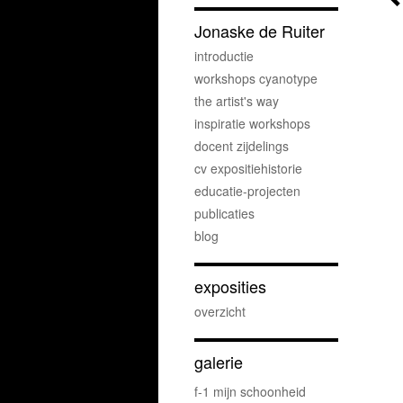
Jonaske de Ruiter
introductie
workshops cyanotype
the artist's way
inspiratie workshops
docent zijdelings
cv expositiehistorie
educatie-projecten
publicaties
blog
exposities
overzicht
galerie
f-1 mijn schoonheid