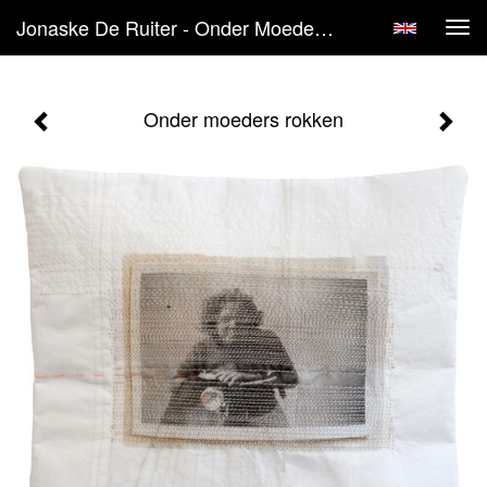
Jonaske De Ruiter - Onder Moeders Rokken
Tog
navi
Onder moeders rokken