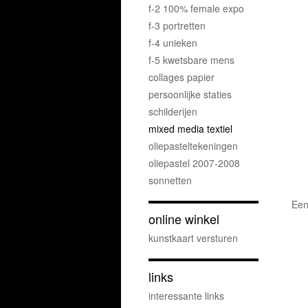
f-2 100% female expo
f-3 portretten
f-4 unieken
f-5 kwetsbare mens
collages papier
persoonlijke staties
schilderijen
mixed media textiel
oliepasteltekeningen
oliepastel 2007-2008
sonnetten
Een
online winkel
kunstkaart versturen
links
interessante links