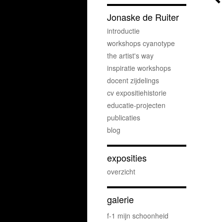
Jonaske de Ruiter
introductie
workshops cyanotype
the artist's way
inspiratie workshops
docent zijdelings
cv expositiehistorie
educatie-projecten
publicaties
blog
exposities
overzicht
galerie
f-1 mijn schoonheid