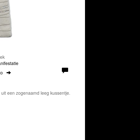
oek
ifestatie
to
t uit een zogenaamd leeg kussentje.