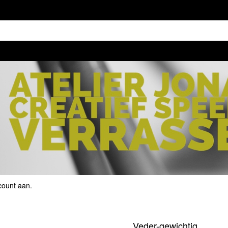
count aan
.
Veder-gewichtig