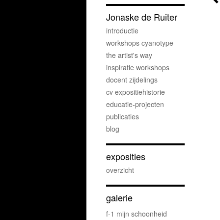
Jonaske de Ruiter
introductie
workshops cyanotype
the artist's way
inspiratie workshops
docent zijdelings
cv expositiehistorie
educatie-projecten
publicaties
blog
exposities
overzicht
galerie
f-1 mijn schoonheid