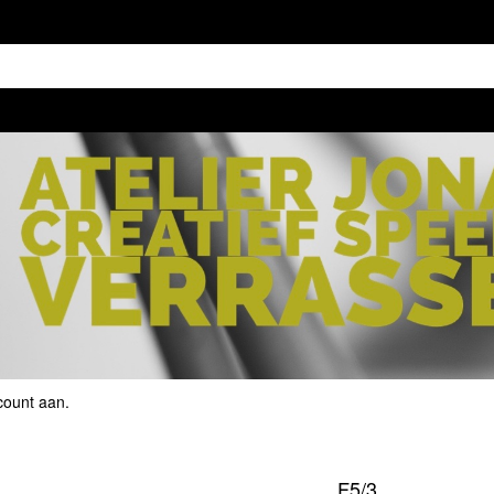
count aan
.
F5/3