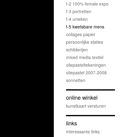
f-2 100% female expo
f-3 portretten
f-4 unieken
f-5 kwetsbare mens
collages papier
persoonlijke staties
schilderijen
mixed media textiel
oliepasteltekeningen
oliepastel 2007-2008
sonnetten
online winkel
kunstkaart versturen
links
interessante links