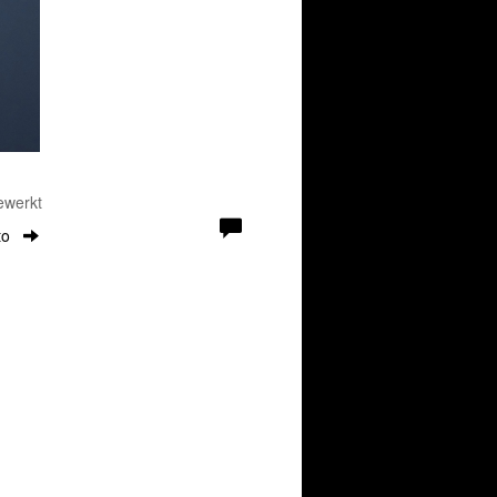
ewerkt
to