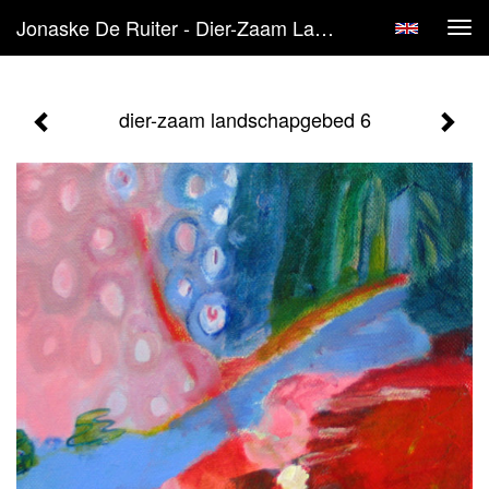
Jonaske De Ruiter - Dier-Zaam Landschapgebed 6
Tog
navi
dier-zaam landschapgebed 6