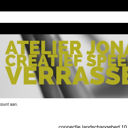
count aan
.
connectie landschapgebed 10