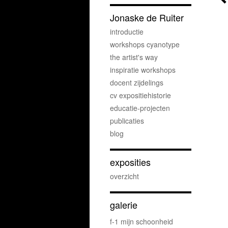
Jonaske de Ruiter
introductie
workshops cyanotype
the artist's way
inspiratie workshops
docent zijdelings
cv expositiehistorie
educatie-projecten
publicaties
blog
exposities
overzicht
galerie
f-1 mijn schoonheid