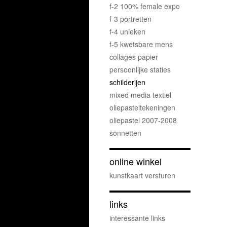
f-2 100% female expo
f-3 portretten
f-4 unieken
f-5 kwetsbare mens
collages papier
persoonlijke staties
schilderijen
mixed media textiel
oliepasteltekeningen
oliepastel 2007-2008
sonnetten
online winkel
kunstkaart versturen
links
interessante links