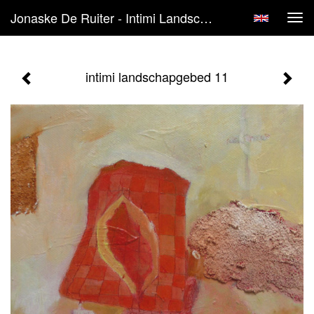
Jonaske De Ruiter - Intimi Landschapgebed 11
Tog
navi
intimi landschapgebed 11