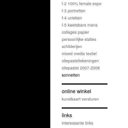
f-2 100% female expo
f-3 portretten
f-4 unieken
f-5 kwetsbare mens
collages papier
persoonlijke staties
schilderijen
mixed media textiel
oliepasteltekeningen
oliepastel 2007-2008
sonnetten
online winkel
kunstkaart versturen
links
interessante links