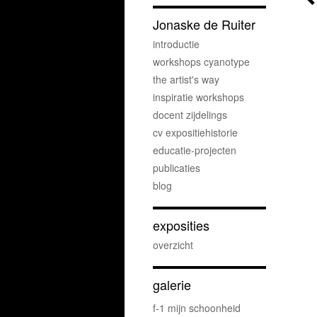
Jonaske de Ruiter
introductie
workshops cyanotype
the artist's way
inspiratie workshops
docent zijdelings
cv expositiehistorie
educatie-projecten
publicaties
blog
exposities
overzicht
galerie
f-1 mijn schoonheid