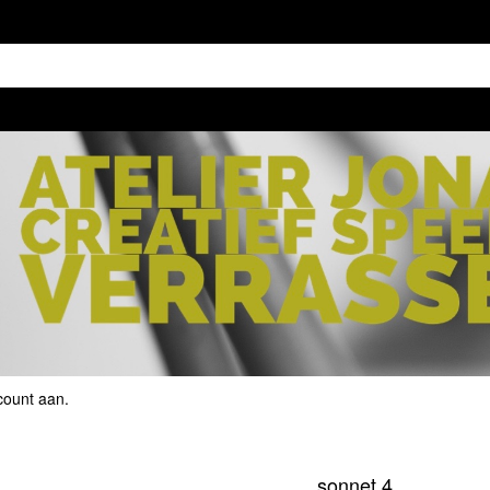
count aan
.
sonnet 4