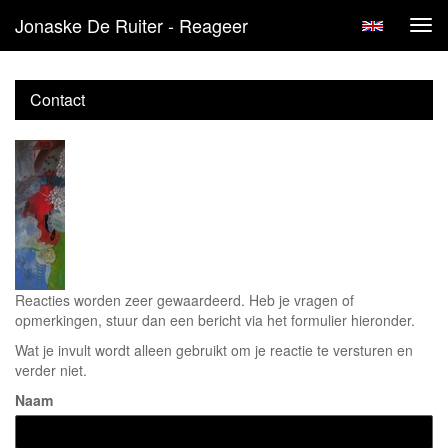
Jonaske De Ruiter - Reageer
Tog
navi
Contact
Reacties worden zeer gewaardeerd. Heb je vragen of
opmerkingen, stuur dan een bericht via het formulier hieronder.
Wat je invult wordt alleen gebruikt om je reactie te versturen en
verder niet.
Naam