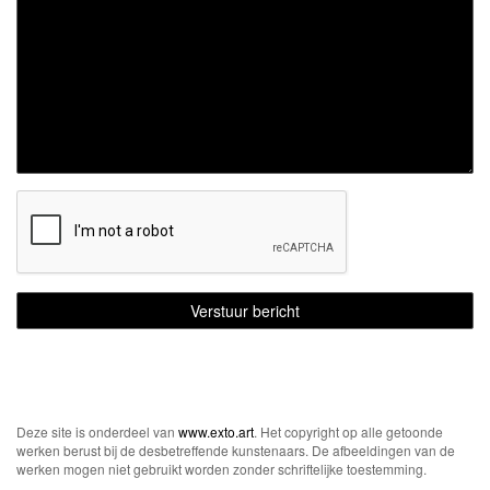
Deze site is onderdeel van
www.exto.art
. Het copyright op alle getoonde
werken berust bij de desbetreffende kunstenaars. De afbeeldingen van de
werken mogen niet gebruikt worden zonder schriftelijke toestemming.