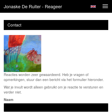
Jonaske De Ruiter - Reageer
Tog
navi
Contact
Reacties worden zeer gewaardeerd. Heb je vragen of
opmerkingen, stuur dan een bericht via het formulier hieronder.
Wat je invult wordt alleen gebruikt om je reactie te versturen en
verder niet.
Naam