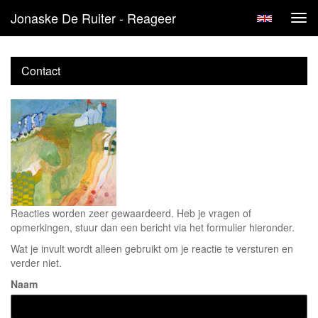
Jonaske De Ruiter - Reageer
Tog
navi
Contact
Reacties worden zeer gewaardeerd. Heb je vragen of
opmerkingen, stuur dan een bericht via het formulier hieronder.
Wat je invult wordt alleen gebruikt om je reactie te versturen en
verder niet.
Naam